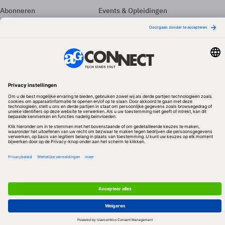
Abonneren
Events & Opleidingen
Adverteren
Nieuwsbrieven
Contact
Vacatures
Colofon
Whitepapers
Onze app
Privacyinstellingen
Volg ons
Redactionele partner
Algemene Voorwaarden & Copyrights
Privacy & Cookies