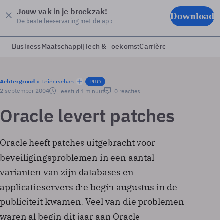
Jouw vak in je broekzak!
Download
De beste leeservaring met de app
Business
Maatschappij
Tech & Toekomst
Carrière
Achtergrond
Leiderschap
PRO
2 september 2004
leestijd 1 minuut
0 reacties
Oracle levert patches
Oracle heeft patches uitgebracht voor
beveiligingsproblemen in een aantal
varianten van zijn databases en
applicatieservers die begin augustus in de
publiciteit kwamen. Veel van die problemen
waren al begin dit jaar aan Oracle