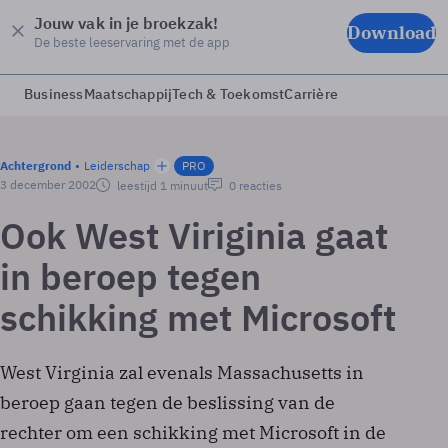
Jouw vak in je broekzak!
Download
De beste leeservaring met de app
Business
Maatschappij
Tech & Toekomst
Carrière
Achtergrond
Leiderschap
PRO
3 december 2002
leestijd 1 minuut
0 reacties
Ook West Viriginia gaat
in beroep tegen
schikking met Microsoft
West Virginia zal evenals Massachusetts in
beroep gaan tegen de beslissing van de
rechter om een schikking met Microsoft in de