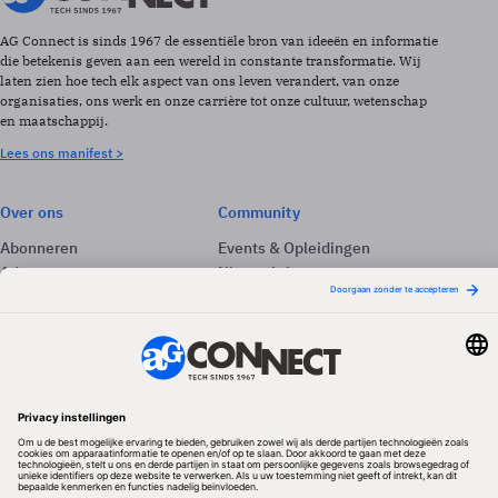
AG Connect is sinds 1967 de essentiële bron van ideeën en informatie
die betekenis geven aan een wereld in constante transformatie. Wij
laten zien hoe tech elk aspect van ons leven verandert, van onze
organisaties, ons werk en onze carrière tot onze cultuur, wetenschap
en maatschappij.
Lees ons manifest >
Over ons
Community
Abonneren
Events & Opleidingen
Adverteren
Nieuwsbrieven
Contact
Vacatures
Colofon
Whitepapers
Onze app
Privacyinstellingen
Volg ons