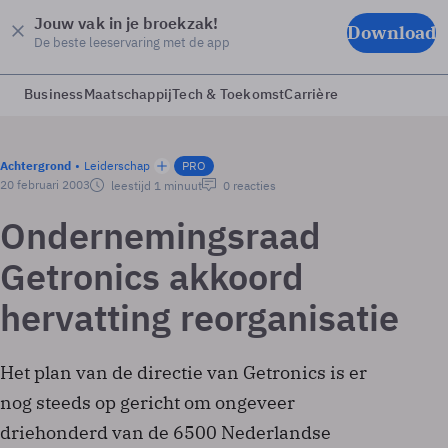
Jouw vak in je broekzak!
Download
De beste leeservaring met de app
Business
Maatschappij
Tech & Toekomst
Carrière
Achtergrond
Leiderschap
PRO
20 februari 2003
leestijd 1 minuut
0 reacties
Ondernemingsraad
Getronics akkoord
hervatting reorganisatie
Het plan van de directie van Getronics is er
nog steeds op gericht om ongeveer
driehonderd van de 6500 Nederlandse