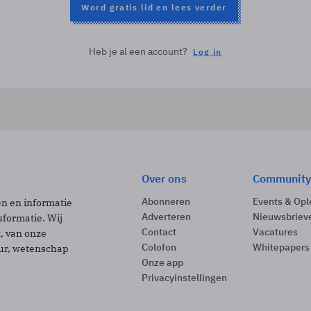
Word gratis lid en lees verder
Heb je al een account?
Log in
Over ons
Community
Abonneren
Events & Opl
ën en informatie
Adverteren
Nieuwsbriev
sformatie. Wij
Contact
Vacatures
t, van onze
Colofon
Whitepapers
uur, wetenschap
Onze app
Privacyinstellingen