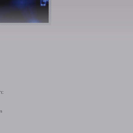
n:
rs