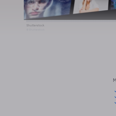
Shutterstock
© Shutterstock
M