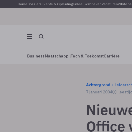
Home
Dossiers
Events & Opleidingen
Nieuwsbrieven
Vacatures
Whitepa
Business
Maatschappij
Tech & Toekomst
Carrière
Achtergrond
Leidersc
7 januari 2004
leestij
Nieuwe
Office