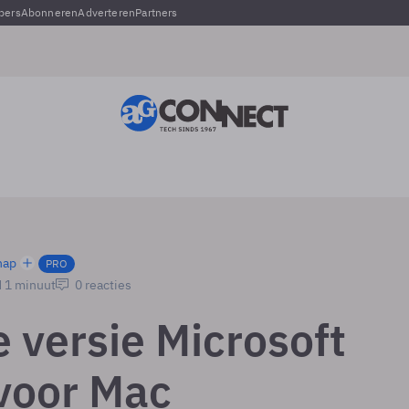
pers
Abonneren
Adverteren
Partners
hap
PRO
d 1 minuut
0 reacties
 versie Microsoft
 voor Mac