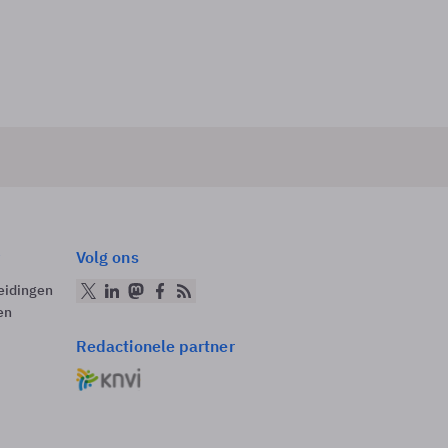
Volg ons
eidingen
en
Redactionele partner