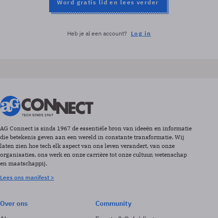
Word gratis lid en lees verder
Heb je al een account?
Log in
AG Connect is sinds 1967 de essentiële bron van ideeën en informatie
die betekenis geven aan een wereld in constante transformatie. Wij
laten zien hoe tech elk aspect van ons leven verandert, van onze
organisaties, ons werk en onze carrière tot onze cultuur, wetenschap
en maatschappij.
Lees ons manifest >
Over ons
Community