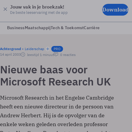
Jouw vak in je broekzak!
Download
De beste leeservaring met de app
Business
Maatschappij
Tech & Toekomst
Carrière
Achtergrond
Leiderschap
PRO
14 april 2003
leestijd 1 minuut
0 reacties
Nieuwe baas voor
Microsoft Research UK
Microsoft Research in het Engelse Cambridge
heeft een nieuwe directeur in de persoon van
Andrew Herbert. Hij is de opvolger van de
enkele weken geleden overleden professor