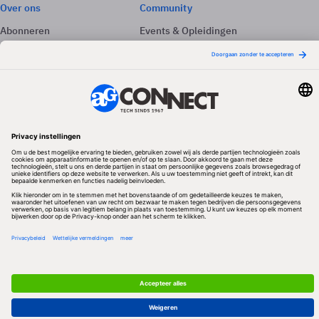
Over ons
Community
Abonneren
Events & Opleidingen
Adverteren
Nieuwsbrieven
Contact
Vacatures
Colofon
Whitepapers
Onze app
Privacyinstellingen
Volg ons
Redactionele partner
Algemene Voorwaarden & Copyrights
Privacy & Cookies