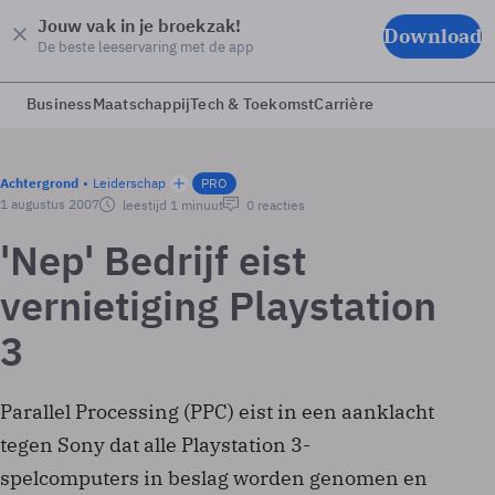
Jouw vak in je broekzak!
Download
De beste leeservaring met de app
Business
Maatschappij
Tech & Toekomst
Carrière
Achtergrond
Leiderschap
PRO
1 augustus 2007
leestijd 1 minuut
0 reacties
'Nep' Bedrijf eist
vernietiging Playstation
3
Parallel Processing (PPC) eist in een aanklacht
tegen Sony dat alle Playstation 3-
spelcomputers in beslag worden genomen en