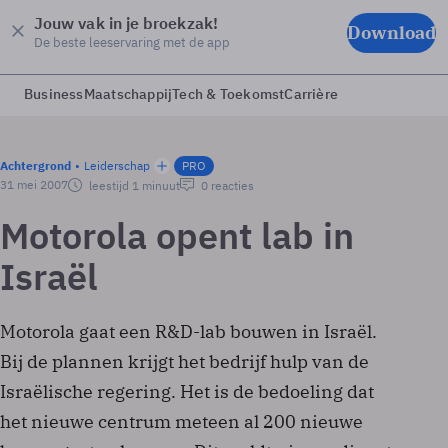
Jouw vak in je broekzak!
Download
De beste leeservaring met de app
Business
Maatschappij
Tech & Toekomst
Carrière
Achtergrond
Leiderschap
PRO
31 mei 2007
leestijd 1 minuut
0 reacties
Motorola opent lab in
Israël
Motorola gaat een R&D-lab bouwen in Israël.
Bij de plannen krijgt het bedrijf hulp van de
Israëlische regering. Het is de bedoeling dat
het nieuwe centrum meteen al 200 nieuwe