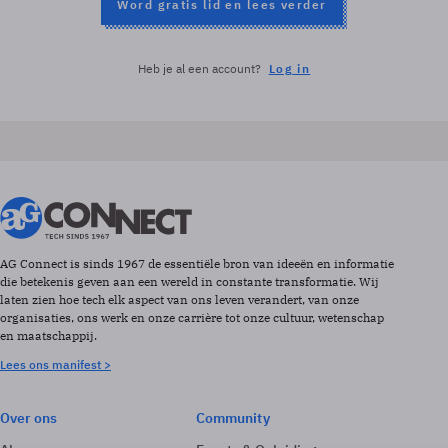
Word gratis lid en lees verder
Heb je al een account?
Log in
AG Connect is sinds 1967 de essentiële bron van ideeën en informatie
die betekenis geven aan een wereld in constante transformatie. Wij
laten zien hoe tech elk aspect van ons leven verandert, van onze
organisaties, ons werk en onze carrière tot onze cultuur, wetenschap
en maatschappij.
Lees ons manifest >
Over ons
Community