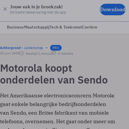
Jouw vak in je broekzak!
Download
De beste leeservaring met de app
Business
Maatschappij
Tech & Toekomst
Carrière
Achtergrond
Leiderschap
PRO
30 juni 2005
leestijd 1 minuut
0 reacties
Motorola koopt
onderdelen van Sendo
Het Amerikaanse electronicaconcern Motorola
gaat enkele belangrijke bedrijfsonderdelen
van Sendo, een Britse fabrikant van mobiele
telefoons, overnemen. Het gaat onder meer om