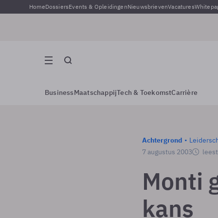
Home
Dossiers
Events & Opleidingen
Nieuwsbrieven
Vacatures
Whitepa
Business
Maatschappij
Tech & Toekomst
Carrière
Achtergrond
Leidersc
7 augustus 2003
leest
Monti g
kans