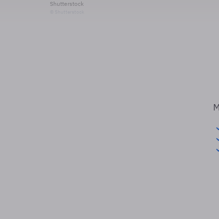
Shutterstock
© Shutterstock
M