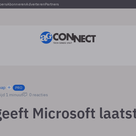
pers
Abonneren
Adverteren
Partners
hap
PRO
ijd 1 minuut
0 reacties
eeft Microsoft laats