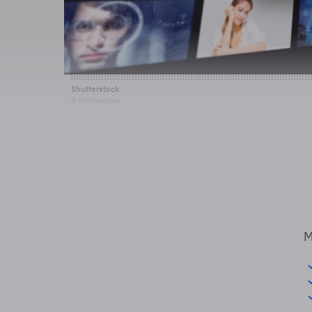
Shutterstock
© Shutterstock
M