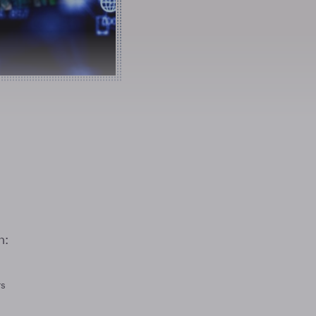
n:
rs