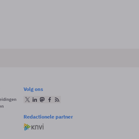
Volg ons
eidingen
en
Redactionele partner