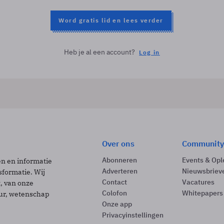
Word gratis lid en lees verder
Heb je al een account?
Log in
Over ons
Community
Abonneren
Events & Opl
ën en informatie
Adverteren
Nieuwsbriev
sformatie. Wij
Contact
Vacatures
t, van onze
Colofon
Whitepapers
uur, wetenschap
Onze app
Privacyinstellingen