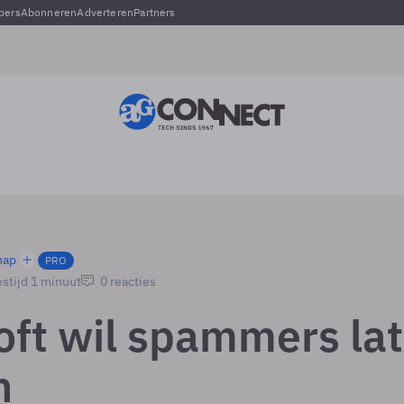
pers
Abonneren
Adverteren
Partners
hap
PRO
stijd 1 minuut
0 reacties
oft wil spammers la
n