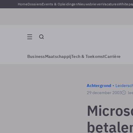
Home
Dossiers
Events & Opleidingen
Nieuwsbrieven
Vacatures
Whitepa
Business
Maatschappij
Tech & Toekomst
Carrière
Achtergrond
Leidersc
29 december 2003
lee
Micros
betale