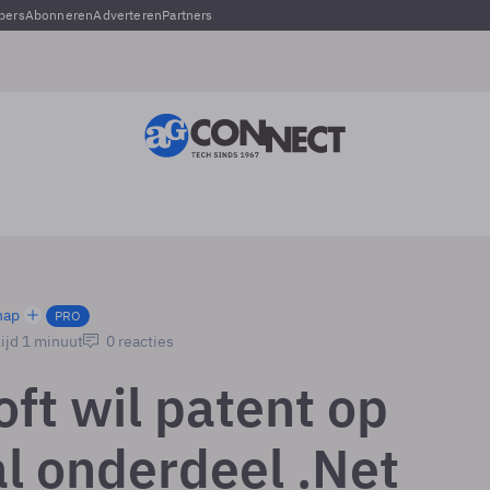
pers
Abonneren
Adverteren
Partners
hap
PRO
ijd 1 minuut
0 reacties
ft wil patent op
al onderdeel .Net