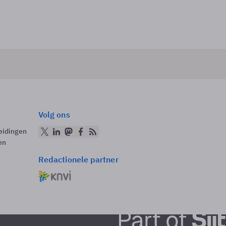
Volg ons
eidingen
en
Redactionele partner