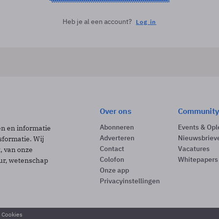
Heb je al een account?
Log in
Over ons
Community
Abonneren
Events & Opl
ën en informatie
Adverteren
Nieuwsbriev
sformatie. Wij
Contact
Vacatures
t, van onze
Colofon
Whitepapers
uur, wetenschap
Onze app
Privacyinstellingen
& Cookies