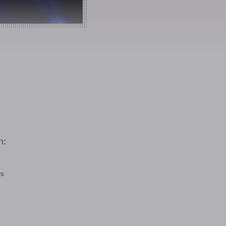
n:
rs