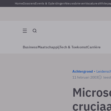
Home
Dossiers
Events & Opleidingen
Nieuwsbrieven
Vacatures
Whitepa
Business
Maatschappij
Tech & Toekomst
Carrière
Achtergrond
Leidersc
11 februari 2003
leest
Microso
crucia