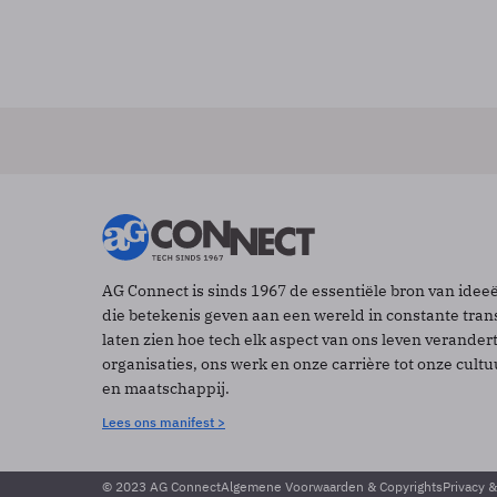
AG Connect is sinds 1967 de essentiële bron van idee
die betekenis geven aan een wereld in constante tran
laten zien hoe tech elk aspect van ons leven verander
organisaties, ons werk en onze carrière tot onze cult
en maatschappij.
Lees ons manifest >
© 2023 AG Connect
Algemene Voorwaarden & Copyrights
Privacy 