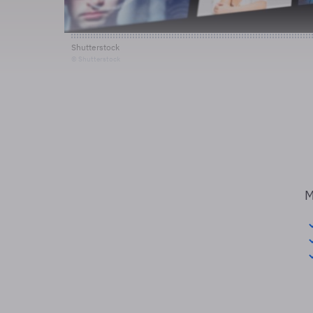
Shutterstock
© Shutterstock
M