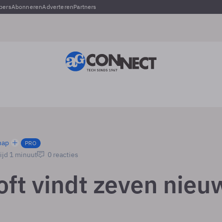
pers
Abonneren
Adverteren
Partners
hap
PRO
ijd 1 minuut
0 reacties
oft vindt zeven nieu