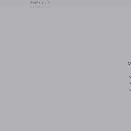
Shutterstock
© Shutterstock
M