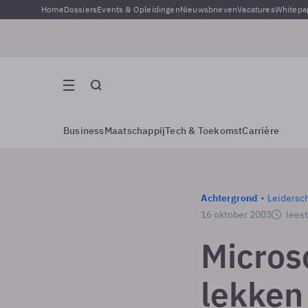
Home
Dossiers
Events & Opleidingen
Nieuwsbrieven
Vacatures
Whitepa
Business
Maatschappij
Tech & Toekomst
Carrière
Achtergrond
Leidersc
16 oktober 2003
leest
Micros
lekken