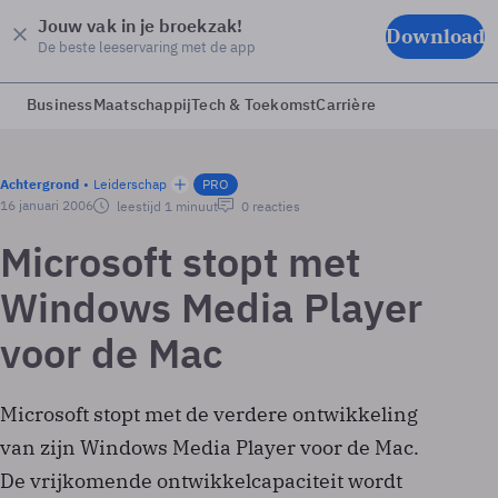
Jouw vak in je broekzak!
Download
De beste leeservaring met de app
Business
Maatschappij
Tech & Toekomst
Carrière
Achtergrond
Leiderschap
PRO
16 januari 2006
leestijd 1 minuut
0 reacties
Microsoft stopt met
Windows Media Player
voor de Mac
Microsoft stopt met de verdere ontwikkeling
van zijn Windows Media Player voor de Mac.
De vrijkomende ontwikkelcapaciteit wordt