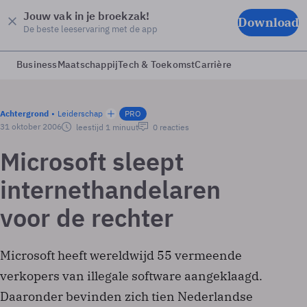
Jouw vak in je broekzak!
Download
De beste leeservaring met de app
Business
Maatschappij
Tech & Toekomst
Carrière
Achtergrond
Leiderschap
PRO
31 oktober 2006
leestijd 1 minuut
0 reacties
Microsoft sleept
internethandelaren
voor de rechter
Microsoft heeft wereldwijd 55 vermeende
verkopers van illegale software aangeklaagd.
Daaronder bevinden zich tien Nederlandse