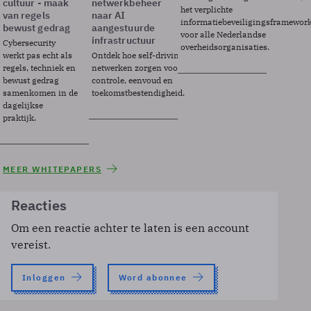
cultuur - maak
netwerkbeheer
het verplichte
van regels
naar AI
informatiebeveiligingsframewor
bewust gedrag
aangestuurde
voor alle Nederlandse
infrastructuur
Cybersecurity
overheidsorganisaties.
werkt pas echt als
Ontdek hoe self-driving
regels, techniek en
netwerken zorgen voor
bewust gedrag
controle, eenvoud en
samenkomen in de
toekomstbestendigheid.
dagelijkse
praktijk.
MEER WHITEPAPERS
Reacties
Om een reactie achter te laten is een account
vereist.
Inloggen
Word abonnee