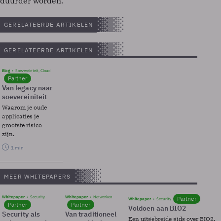
duurder worden.
GERELATEERDE ARTIKELEN
GERELATEERDE ARTIKELEN
Blog
Soevereinteit, Cloud
Partner
Van legacy naar
soevereiniteit
Waarom je oude
applicaties je
grootste risico
zijn.
1 min
MEER WHITEPAPERS
Whitepaper
Security
Whitepaper
Netwerken
Partner
Whitepaper
Security
Partner
Partner
Voldoen aan BIO2
Security als
Van traditioneel
Een uitgebreide gids over BIO2,