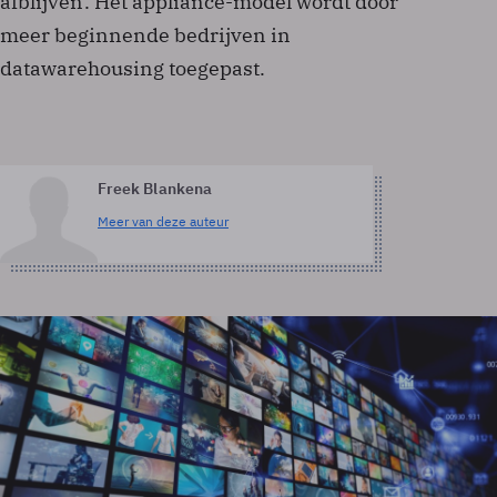
afblijven'. Het appliance-model wordt door
meer beginnende bedrijven in
datawarehousing toegepast.
Freek Blankena
Meer van deze auteur