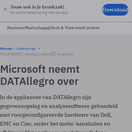
Jouw vak in je broekzak!
Download
De beste leeservaring met de app
Business
Maatschappij
Tech & Toekomst
Carrière
Nieuws
Leiderschap
25 juli 2008
leestijd 1 minuut
0 reacties
Microsoft neemt
DATAllegro over
In de appliances van DATAllegro zijn
gegevensopslag en analysesoftware gebundeld
met voorgeconfigureerde hardware van Dell,
EMC en Cisc, onder het motto 'aansluiten en