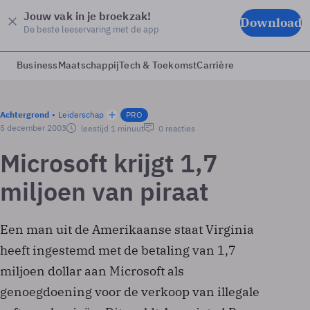
Jouw vak in je broekzak!
Download
De beste leeservaring met de app
Business
Maatschappij
Tech & Toekomst
Carrière
Achtergrond
Leiderschap
PRO
5 december 2003
leestijd 1 minuut
0 reacties
Microsoft krijgt 1,7
miljoen van piraat
Een man uit de Amerikaanse staat Virginia
heeft ingestemd met de betaling van 1,7
miljoen dollar aan Microsoft als
genoegdoening voor de verkoop van illegale