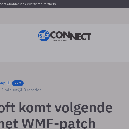
pers
Abonneren
Adverteren
Partners
hap
PRO
d 1 minuut
0 reacties
oft komt volgende
met WMF-patch