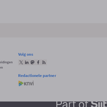
Volg ons
eidingen
en
Redactionele partner