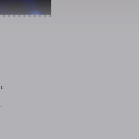
n:
rs