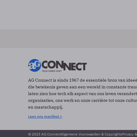
AG Connect is sinds 1967 de essentiële bron van idee
die betekenis geven aan een wereld in constante tran
laten zien hoe tech elk aspect van ons leven verander
organisaties, ons werk en onze carrière tot onze cult
en maatschappij.
Lees ons manifest >
© 2023 AG Connect
Algemene Voorwaarden & Copyrights
Privacy 