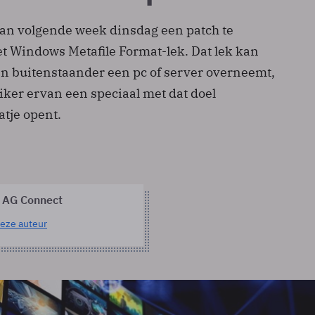
plan volgende week dinsdag een patch te
et Windows Metafile Format-lek. Dat lek kan
een buitenstaander een pc of server overneemt,
ker ervan een speciaal met dat doel
atje opent.
 AG Connect
eze auteur