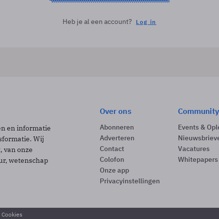
Heb je al een account?
Log in
Over ons
Community
Abonneren
Events & Opl
ën en informatie
Adverteren
Nieuwsbriev
sformatie. Wij
Contact
Vacatures
t, van onze
Colofon
Whitepapers
uur, wetenschap
Onze app
Privacyinstellingen
& Cookies