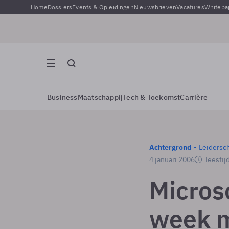
Home
Dossiers
Events & Opleidingen
Nieuwsbrieven
Vacatures
Whitepa
Business
Maatschappij
Tech & Toekomst
Carrière
Achtergrond
Leidersc
4 januari 2006
leestij
Micros
week 