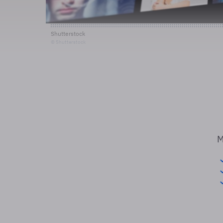
Shutterstock
© Shutterstock
M