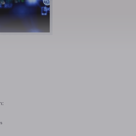
n:
rs