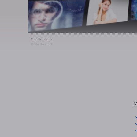
Shutterstock
© Shutterstock
M