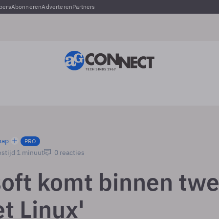
pers
Abonneren
Adverteren
Partners
hap
PRO
stijd 1 minuut
0 reacties
soft komt binnen tw
t Linux'