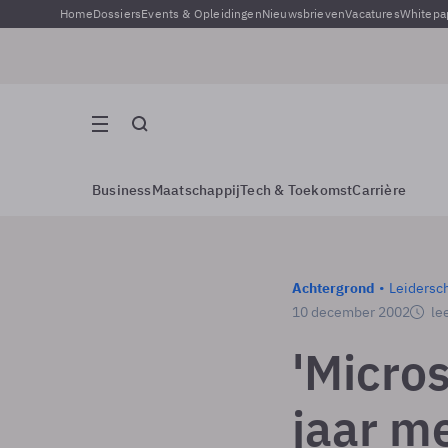
Home
Dossiers
Events & Opleidingen
Nieuwsbrieven
Vacatures
Whitepa
Business
Maatschappij
Tech & Toekomst
Carrière
Achtergrond
Leidersc
10 december 2002
lee
'Micro
jaar me