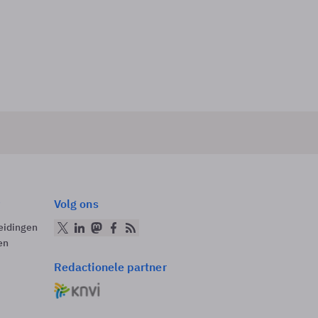
Volg ons
eidingen
en
Redactionele partner