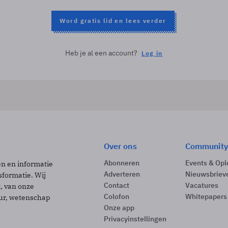
Word gratis lid en lees verder
Heb je al een account?
Log in
Over ons
Community
Abonneren
Events & Opl
ën en informatie
Adverteren
Nieuwsbriev
sformatie. Wij
Contact
Vacatures
t, van onze
Colofon
Whitepapers
uur, wetenschap
Onze app
Privacyinstellingen