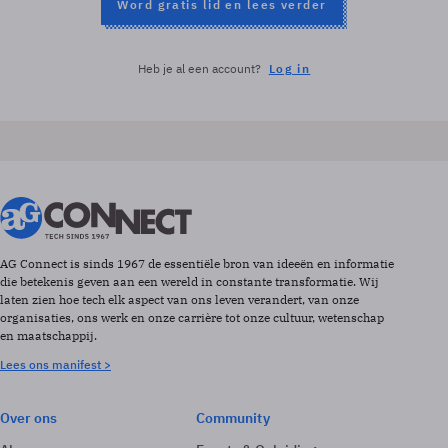
Word gratis lid en lees verder
Heb je al een account?
Log in
AG Connect is sinds 1967 de essentiële bron van ideeën en informatie
die betekenis geven aan een wereld in constante transformatie. Wij
laten zien hoe tech elk aspect van ons leven verandert, van onze
organisaties, ons werk en onze carrière tot onze cultuur, wetenschap
en maatschappij.
Lees ons manifest >
Over ons
Community