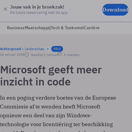
Jouw vak in je broekzak!
Download
De beste leeservaring met de app
Business
Maatschappij
Tech & Toekomst
Carrière
Achtergrond
Leiderschap
PRO
26 januari 2006
leestijd 1 minuut
0 reacties
Microsoft geeft meer
inzicht in code
In een poging verdere boetes van de Europese
Commissie af te wenden heeft Microsoft
opnieuw een deel van zijn Windows-
technologie voor licentiëring ter beschikking