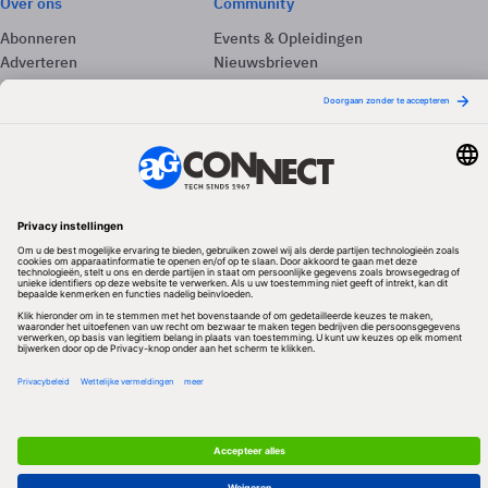
Over ons
Community
Abonneren
Events & Opleidingen
Adverteren
Nieuwsbrieven
Contact
Vacatures
Colofon
Whitepapers
Onze app
Privacyinstellingen
Volg ons
Redactionele partner
Algemene Voorwaarden & Copyrights
Privacy & Cookies