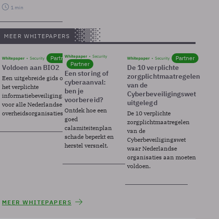
1 min
MEER WHITEPAPERS
Whitepaper
Security
Partner
Partner
Whitepaper
Security
Whitepaper
Security
Partner
Voldoen aan BIO2
De 10 verplichte
Een storing of
zorgplichtmaatregelen
Een uitgebreide gids over BIO2,
cyberaanval:
van de
het verplichte
ben je
Cyberbeveiligingswet
informatiebeveiligingsframework
voorbereid?
uitgelegd
voor alle Nederlandse
Ontdek hoe een
overheidsorganisaties.
De 10 verplichte
goed
zorgplichtmaatregelen
calamiteitenplan
van de
schade beperkt en
Cyberbeveiligingswet
herstel versnelt.
waar Nederlandse
organisaties aan moeten
voldoen.
MEER WHITEPAPERS