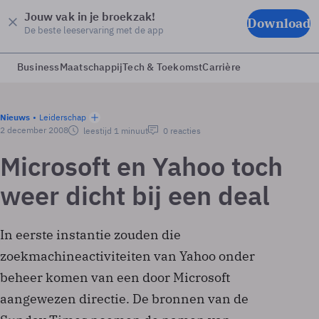
Jouw vak in je broekzak!
Download
De beste leeservaring met de app
Business
Maatschappij
Tech & Toekomst
Carrière
Nieuws
Leiderschap
2 december 2008
leestijd 1 minuut
0 reacties
Microsoft en Yahoo toch
weer dicht bij een deal
In eerste instantie zouden die
zoekmachineactiviteiten van Yahoo onder
beheer komen van een door Microsoft
aangewezen directie. De bronnen van de