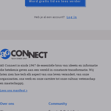
Word gratis lid en lees verder
Heb je al een account?
Log in
AG Connect is sinds 1967 de essentiële bron van ideeën en informatie
die betekenis geven aan een wereld in constante transformatie. Wij
laten zien hoe tech elk aspect van ons leven verandert, van onze
organisaties, ons werk en onze carrière tot onze cultuur, wetenschap
en maatschappij.
Lees ons manifest >
Over ons
Community