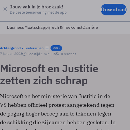
Jouw vak in je broekzak!
Download
De beste leeservaring met de app
Business
Maatschappij
Tech & Toekomst
Carrière
Achtergrond
Leiderschap
PRO
7 januari 2003
leestijd 1 minuut
0 reacties
Microsoft en Justitie
zetten zich schrap
Microsoft en het ministerie van Justitie in de
VS hebben officieel protest aangetekend tegen
de poging hoger beroep aan te tekenen tegen
de schikking die zij samen hebben gesloten. In