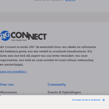
AG Connect is sinds 1967 de essentiële bron van ideeën en informatie
die betekenis geven aan een wereld in constante transformatie. Wij
laten zien hoe tech elk aspect van ons leven verandert, van onze
organisaties, ons werk en onze carrière tot onze cultuur, wetenschap
en maatschappij.
Lees ons manifest >
Over ons
Community
Abonneren
Events & Opleidingen
Adverteren
Nieuwsbrieven
Contact
Vacatures
Colofon
Whitepapers