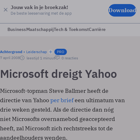
Jouw vak in je broekzak!
Download
De beste leeservaring met de app
Business
Maatschappij
Tech & Toekomst
Carrière
Achtergrond
Leiderschap
PRO
7 april 2008
leestijd 1 minuut
0 reacties
Microsoft dreigt Yahoo
Microsoft-topman Steve Ballmer heeft de
directie van Yahoo
per brief
een ultimatum van
drie weken gesteld. Als de directie dan nóg
niet Microsofts overnamebod geaccepteerd
heeft, zal Microsoft zich rechtstreeks tot de
aandeelhouders wenden.