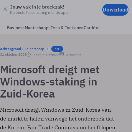
Jouw vak in je broekzak!
Download
De beste leeservaring met de app
Business
Maatschappij
Tech & Toekomst
Carrière
Achtergrond
Leiderschap
PRO
31 oktober 2005
leestijd 1 minuut
0 reacties
Microsoft dreigt met
Windows-staking in
Zuid-Korea
Microsoft dreigt Windows in Zuid-Korea van
de markt te halen vanwege het onderzoek dat
de Korean Fair Trade Commission heeft lopen