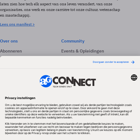
laten zien hoe tech elk aspect van ons leven verandert, van onze
organisaties, ons werk en onze carrière tot onze cultuur, wetenschap
en maatschappij.
Lees ons manifest >
Over ons
Community
Abonneren
Events & Opleidingen
Adverteren
Nieuwsbrieven
Contact
Vacatures
Colofon
Whitepapers
Onze app
Privacyinstellingen
Volg ons
Redactionele partner