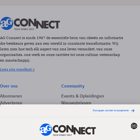
AG Connect is sinds 1967 de essentiële bron van ideeën en informatie
die betekenis geven aan een wereld in constante transformatie. Wij
laten zien hoe tech elk aspect van ons leven verandert, van onze
organisaties, ons werk en onze carrière tot onze cultuur, wetenschap
en maatschappij.
Lees ons manifest >
Over ons
Community
Abonneren
Events & Opleidingen
Adverteren
Nieuwsbrieven
Contact
Vacatures
Colofon
Whitepapers
Onze app
Privacyinstellingen