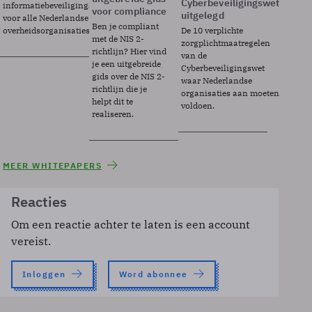
Cyberbeveiligingswet
informatiebeveiligingsframework
voor compliance
uitgelegd
voor alle Nederlandse
Ben je compliant
overheidsorganisaties.
De 10 verplichte
met de NIS 2-
zorgplichtmaatregelen
richtlijn? Hier vind
van de
je een uitgebreide
Cyberbeveiligingswet
gids over de NIS 2-
waar Nederlandse
richtlijn die je
organisaties aan moeten
helpt dit te
voldoen.
realiseren.
MEER WHITEPAPERS
Reacties
Om een reactie achter te laten is een account
vereist.
Inloggen
Word abonnee