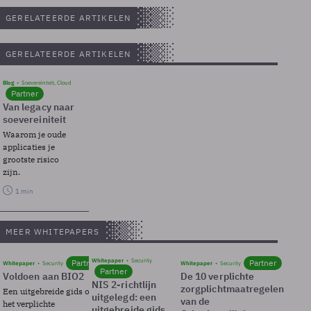
GERELATEERDE ARTIKELEN
GERELATEERDE ARTIKELEN
Blog
Soevereinteit, Cloud
Partner
Van legacy naar
soevereiniteit
Waarom je oude
applicaties je
grootste risico
zijn.
1 min
MEER WHITEPAPERS
Whitepaper
Security
Partner
Partner
Whitepaper
Security
Whitepaper
Security
Partner
Voldoen aan BIO2
De 10 verplichte
NIS 2-richtlijn
zorgplichtmaatregelen
Een uitgebreide gids over BIO2,
uitgelegd: een
van de
het verplichte
uitgebreide gids