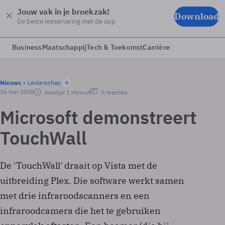
Jouw vak in je broekzak!
Download
De beste leeservaring met de app
Business
Maatschappij
Tech & Toekomst
Carrière
Nieuws
Leiderschap
16 mei 2008
leestijd 1 minuut
0 reacties
Microsoft demonstreert
TouchWall
De 'TouchWall' draait op Vista met de
uitbreiding Plex. Die software werkt samen
met drie infraroodscanners en een
infraroodcamera die het te gebruiken