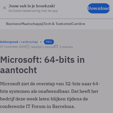
Jouw vak in je broekzak!
Download
De beste leeservaring met de app
Business
Maatschappij
Tech & Toekomst
Carrière
Achtergrond
Leiderschap
PRO
17 november 2005
leestijd 1 minuut
0 reacties
Microsoft: 64-bits in
aantocht
Microsoft ziet de overstap van 32-bits naar 64-
bits systemen als onafwendbaar. Dat heeft het
bedrijf deze week laten blijken tijdens de
conferentie IT Forum in Barcelona.