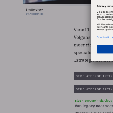
Shutterstock
© Shutterstock
Vanaf 1 april 200
Volgens Logica too
meer richten op h
specialisten. Mart
,,strategische herb
GERELATEERDE ARTIK
GERELATEERDE ARTIK
Blog
Soevereinteit, Cloud
Van legacy naar soev
Waarom je oude applicat