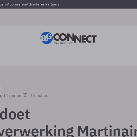
pers
Abonneren
Adverteren
Partners
ijd 1 minuut
0 reacties
 doet
sverwerking Martinai