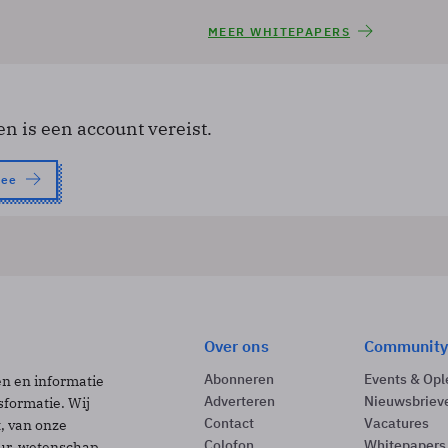
MEER WHITEPAPERS
en is een account vereist.
nee
Over ons
Community
Abonneren
Events & Opl
ën en informatie
Adverteren
Nieuwsbriev
sformatie. Wij
Contact
Vacatures
t, van onze
Colofon
Whitepapers
uur, wetenschap