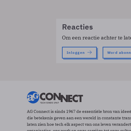
Reacties
Om een reactie achter te lat
Inloggen
Word abon
AG Connect is sinds 1967 de essentiële bron van idee
die betekenis geven aan een wereld in constante tran
laten zien hoe tech elk aspect van ons leven verander
organisaties, ons werk en onze carrière tot onze cult