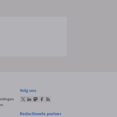
Volg ons
eidingen
en
Redactionele partner