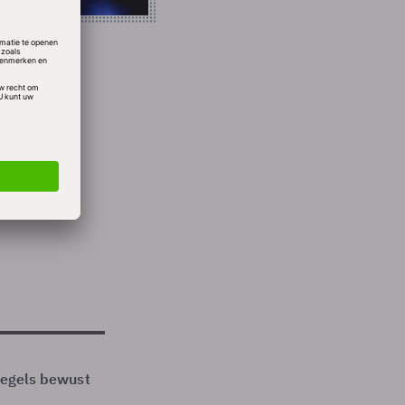
j.
steeds
n aan
 regels bewust