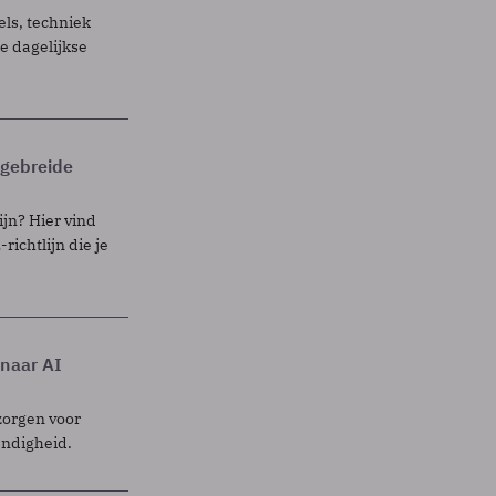
els, techniek
 dagelijkse
itgebreide
ijn? Hier vind
richtlijn die je
 naar AI
zorgen voor
endigheid.