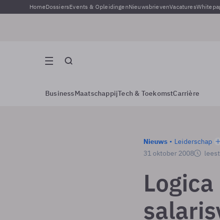
Home
Dossiers
Events & Opleidingen
Nieuwsbrieven
Vacatures
Whitepa
Business
Maatschappij
Tech & Toekomst
Carrière
Nieuws
Leiderschap
31 oktober 2008
leest
Logica
salari