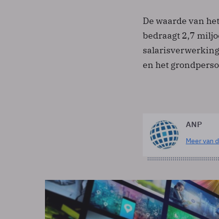
De waarde van het
bedraagt 2,7 milj
salarisverwerking
en het grondperso
ANP
Meer van d