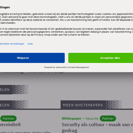
9 komen daar ook andere administratieve diensten bi
nt de opdracht van Martinair aan dat bedrijven zich 
un kernactiviteiten en bijkomende taken uitbestede
inair liet weten dat het contract een gevolg is van de
ezinning'' van het bedrijf.
ELEN
ELEN
MEER WHITEPAPERS
Partner
Whitepaper
Security
Partner
ereiniteit
Security als cultuur - maak van
gedrag
ies je grootste risico zijn.