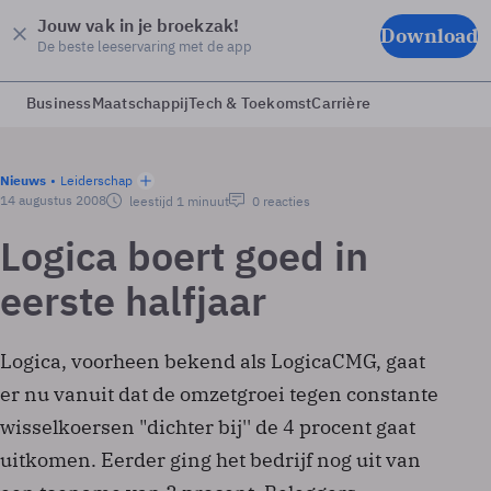
Jouw vak in je broekzak!
Download
De beste leeservaring met de app
Business
Maatschappij
Tech & Toekomst
Carrière
Nieuws
Leiderschap
14 augustus 2008
leestijd 1 minuut
0 reacties
Logica boert goed in
eerste halfjaar
Logica, voorheen bekend als LogicaCMG, gaat
er nu vanuit dat de omzetgroei tegen constante
wisselkoersen "dichter bij'' de 4 procent gaat
uitkomen. Eerder ging het bedrijf nog uit van