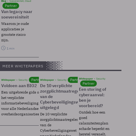
Blog
Soevereinteit, Cloud
Partner
Van legacy naar
soevereiniteit
Waarom je oude
applicaties je
grootste risico
zijn.
1 min
MEER WHITEPAPERS
Whitepaper
Security
Partner
Partner
Whitepaper
Security
Whitepaper
Security
Partner
Voldoen aan BIO2
De 10 verplichte
Een storing of
zorgplichtmaatregelen
Een uitgebreide gids over BIO2,
cyberaanval:
van de
het verplichte
ben je
Cyberbeveiligingswet
informatiebeveiligingsframework
voorbereid?
uitgelegd
voor alle Nederlandse
Ontdek hoe een
overheidsorganisaties.
De 10 verplichte
goed
zorgplichtmaatregelen
calamiteitenplan
van de
schade beperkt en
Cyberbeveiligingswet
herstel versnelt.
waar Nederlandse