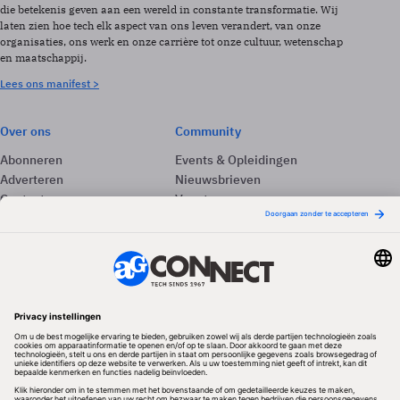
die betekenis geven aan een wereld in constante transformatie. Wij
laten zien hoe tech elk aspect van ons leven verandert, van onze
organisaties, ons werk en onze carrière tot onze cultuur, wetenschap
en maatschappij.
Lees ons manifest >
Over ons
Community
Abonneren
Events & Opleidingen
Adverteren
Nieuwsbrieven
Contact
Vacatures
Colofon
Whitepapers
Onze app
Privacyinstellingen
Volg ons
Redactionele partner