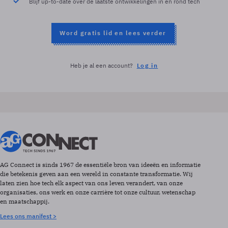
Blijf up-to-date over de laatste ontwikkelingen in en rond tech
Word gratis lid en lees verder
Heb je al een account?
Log in
AG Connect is sinds 1967 de essentiële bron van ideeën en informatie
die betekenis geven aan een wereld in constante transformatie. Wij
laten zien hoe tech elk aspect van ons leven verandert, van onze
organisaties, ons werk en onze carrière tot onze cultuur, wetenschap
en maatschappij.
Lees ons manifest >