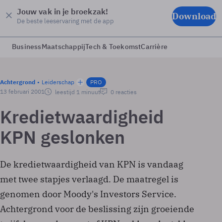
Jouw vak in je broekzak!
Download
De beste leeservaring met de app
Business
Maatschappij
Tech & Toekomst
Carrière
Achtergrond
Leiderschap
PRO
13 februari 2001
leestijd 1 minuut
0 reacties
Kredietwaardigheid
KPN geslonken
De kredietwaardigheid van KPN is vandaag
met twee stapjes verlaagd. De maatregel is
genomen door Moody's Investors Service.
Achtergrond voor de beslissing zijn groeiende