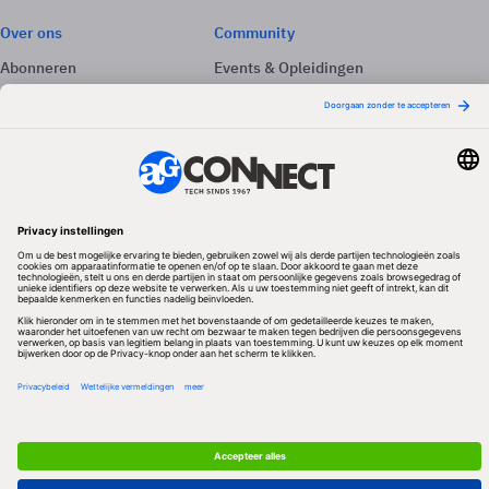
Over ons
Community
Abonneren
Events & Opleidingen
Adverteren
Nieuwsbrieven
Contact
Vacatures
Colofon
Whitepapers
Onze app
Privacyinstellingen
Volg ons
Redactionele partner
Algemene Voorwaarden & Copyrights
Privacy & Cookies