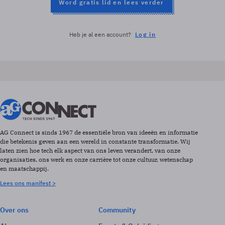
Word gratis lid en lees verder
Heb je al een account?
Log in
AG Connect is sinds 1967 de essentiële bron van ideeën en informatie
die betekenis geven aan een wereld in constante transformatie. Wij
laten zien hoe tech elk aspect van ons leven verandert, van onze
organisaties, ons werk en onze carrière tot onze cultuur, wetenschap
en maatschappij.
Lees ons manifest >
Over ons
Community