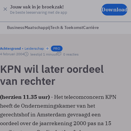
Jouw vak in je broekzak!
Download
De beste leeservaring met de app
Business
Maatschappij
Tech & Toekomst
Carrière
Achtergrond
Leiderschap
PRO
4 februari 2004
leestijd 1 minuut
0 reacties
KPN wil later oordeel
van rechter
(herzien 11.35 uur)
- Het telecomconcern KPN
heeft de Ondernemingskamer van het
gerechtshof in Amsterdam gevraagd een
oordeel over de jaarrekening 2000 pas na 15