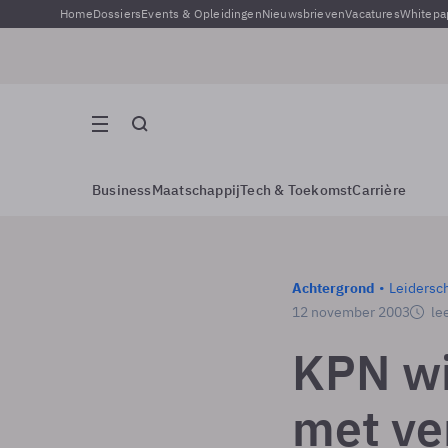
Home
Dossiers
Events & Opleidingen
Nieuwsbrieven
Vacatures
Whitepa
Business
Maatschappij
Tech & Toekomst
Carrière
Achtergrond
Leidersc
12 november 2003
lee
KPN wi
met ver