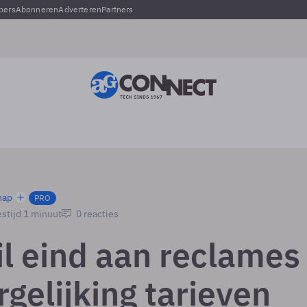
pers
Abonneren
Adverteren
Partners
hap
PRO
stijd 1 minuut
0 reacties
l eind aan reclames
gelijking tarieven