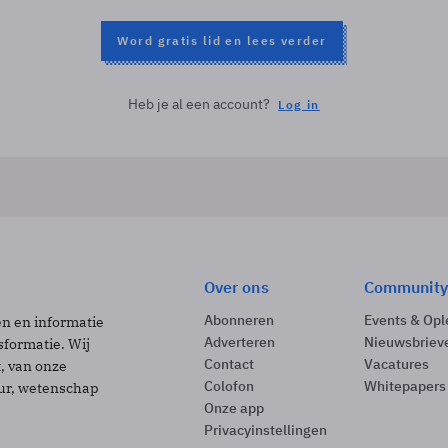
Word gratis lid en lees verder
Heb je al een account?
Log in
Over ons
Community
Abonneren
Events & Opl
ën en informatie
Adverteren
Nieuwsbriev
sformatie. Wij
Contact
Vacatures
t, van onze
Colofon
Whitepapers
uur, wetenschap
Onze app
Privacyinstellingen