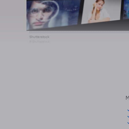
Shutterstock
© Shutterstock
M