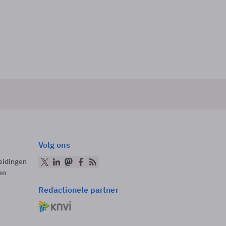
Volg ons
eidingen
en
Redactionele partner