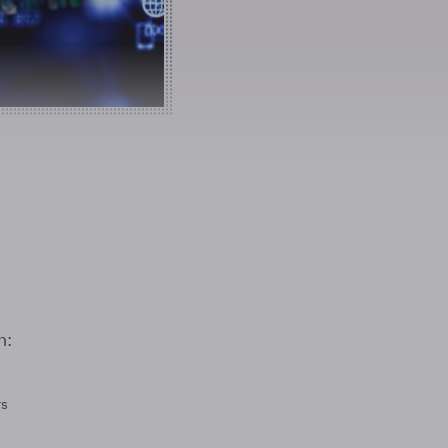
n:
rs