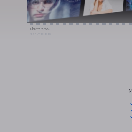
Shutterstock
© Shutterstock
M