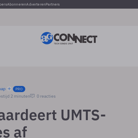
pers
Abonneren
Adverteren
Partners
hap
PRO
stijd 2 minuten
0 reacties
aardeert UMTS-
es af