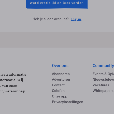
Word gratis lid en lees verder
Heb je al een account?
Log in
Over ons
Community
Abonneren
Events & Opl
ën en informatie
Adverteren
Nieuwsbriev
sformatie. Wij
Contact
Vacatures
t, van onze
Colofon
Whitepapers
uur, wetenschap
Onze app
Privacyinstellingen