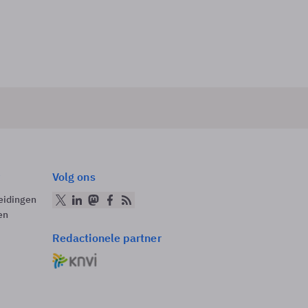
Volg ons
eidingen
en
Redactionele partner