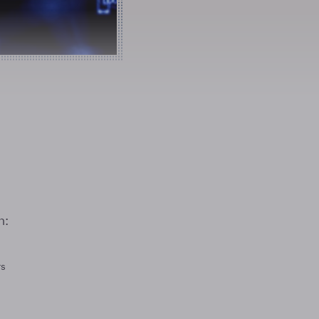
n:
rs