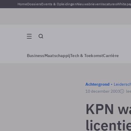
Home
Dossiers
Events & Opleidingen
Nieuwsbrieven
Vacatures
Whitepa
Business
Maatschappij
Tech & Toekomst
Carrière
Achtergrond
Leidersc
10 december 2003
lee
KPN w
licenti