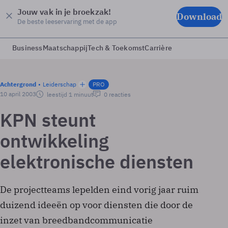
Jouw vak in je broekzak!
Download
De beste leeservaring met de app
Business
Maatschappij
Tech & Toekomst
Carrière
Achtergrond
Leiderschap
PRO
10 april 2003
leestijd 1 minuut
0 reacties
KPN steunt
ontwikkeling
elektronische diensten
De projectteams lepelden eind vorig jaar ruim
duizend ideeën op voor diensten die door de
inzet van breedbandcommunicatie