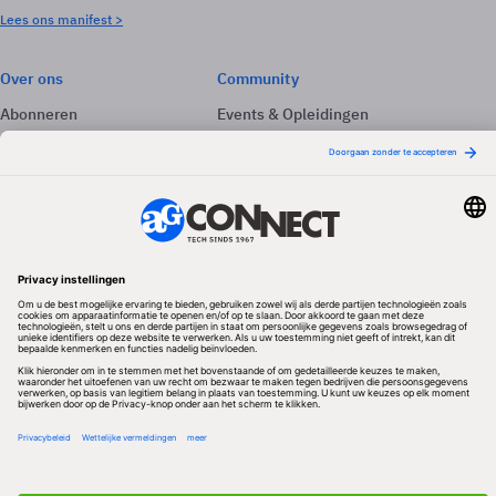
Lees ons manifest >
Over ons
Community
Abonneren
Events & Opleidingen
Adverteren
Nieuwsbrieven
Contact
Vacatures
Colofon
Whitepapers
Onze app
Privacyinstellingen
Volg ons
Redactionele partner
Algemene Voorwaarden & Copyrights