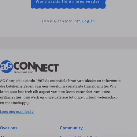
Word gratis lid en lees verder
Heb je al een account?
Log in
AG Connect is sinds 1967 de essentiële bron van ideeën en informatie
die betekenis geven aan een wereld in constante transformatie. Wij
laten zien hoe tech elk aspect van ons leven verandert, van onze
organisaties, ons werk en onze carrière tot onze cultuur, wetenschap
en maatschappij.
Lees ons manifest >
Over ons
Community