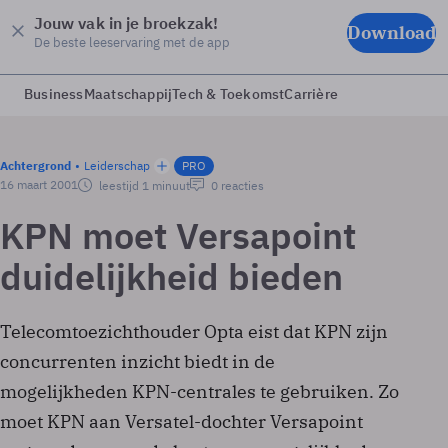
Jouw vak in je broekzak!
Download
De beste leeservaring met de app
Business
Maatschappij
Tech & Toekomst
Carrière
Achtergrond
Leiderschap
PRO
16 maart 2001
leestijd 1 minuut
0 reacties
KPN moet Versapoint
duidelijkheid bieden
Telecomtoezichthouder Opta eist dat KPN zijn
concurrenten inzicht biedt in de
mogelijkheden KPN-centrales te gebruiken. Zo
moet KPN aan Versatel-dochter Versapoint