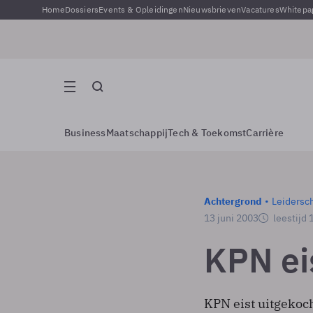
Home
Dossiers
Events & Opleidingen
Nieuwsbrieven
Vacatures
Whitepa
Business
Maatschappij
Tech & Toekomst
Carrière
Achtergrond
Leidersc
13 juni 2003
leestijd 
KPN ei
KPN eist uitgekoc