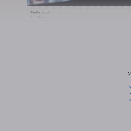
Shutterstock
© Shutterstock
M