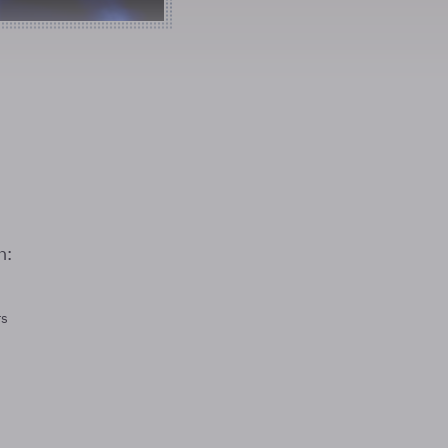
n:
rs