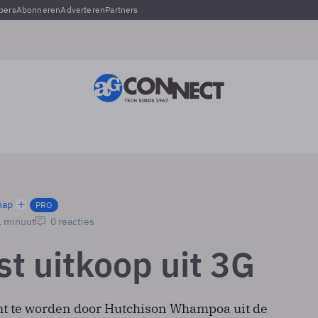
pers
Abonneren
Adverteren
Partners
hap
PRO
1 minuut
0 reacties
st uitkoop uit 3G
ht te worden door Hutchison Whampoa uit de