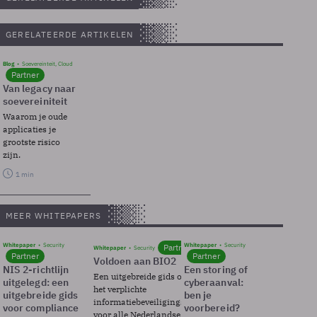
GERELATEERDE ARTIKELEN
Blog
Soevereinteit, Cloud
Partner
Van legacy naar
soevereiniteit
Waarom je oude
applicaties je
grootste risico
zijn.
1 min
MEER WHITEPAPERS
Whitepaper
Security
Whitepaper
Security
Partner
Whitepaper
Security
Partner
Partner
Voldoen aan BIO2
NIS 2-richtlijn
Een storing of
Een uitgebreide gids over BIO2,
uitgelegd: een
cyberaanval:
het verplichte
uitgebreide gids
ben je
informatiebeveiligingsframework
voor compliance
voorbereid?
voor alle Nederlandse