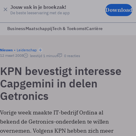
Jouw vak in je broekzak!
Download
De beste leeservaring met de app
Business
Maatschappij
Tech & Toekomst
Carrière
Nieuws
Leiderschap
12 maart 2008
leestijd 1 minuut
0 reacties
KPN bevestigt interesse
Capgemini in delen
Getronics
Vorige week maakte IT-bedrijf Ordina al
bekend de Getronics-onderdelen te willen
overnemen. Volgens KPN hebben zich meer