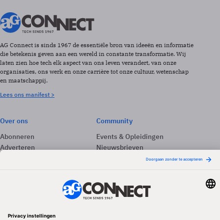
AG Connect is sinds 1967 de essentiële bron van ideeën en informatie
die betekenis geven aan een wereld in constante transformatie. Wij
laten zien hoe tech elk aspect van ons leven verandert, van onze
organisaties, ons werk en onze carrière tot onze cultuur, wetenschap
en maatschappij.
Lees ons manifest >
Over ons
Community
Abonneren
Events & Opleidingen
Adverteren
Nieuwsbrieven
Contact
Vacatures
Colofon
Whitepapers
Onze app
Privacyinstellingen
Volg ons