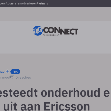
pers
Abonneren
Adverteren
Partners
hap
PRO
 minuut
0 reacties
steedt onderhoud e
 uit aan Ericsson