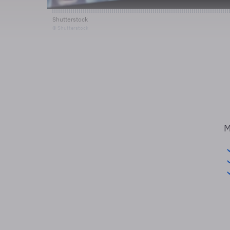
Shutterstock
© Shutterstock
M