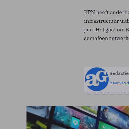
KPN heeft onderho
infrastructuur uit
jaar. Het gaat om
semafoonnetwerk
Redactie
Meer van d