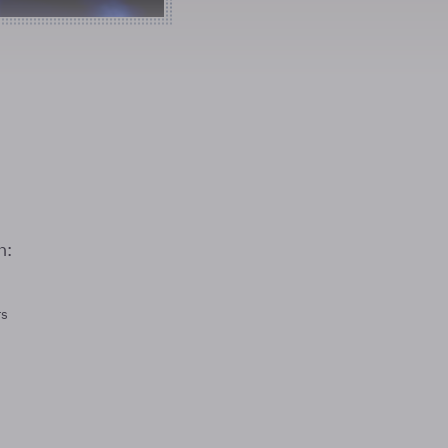
n:
rs