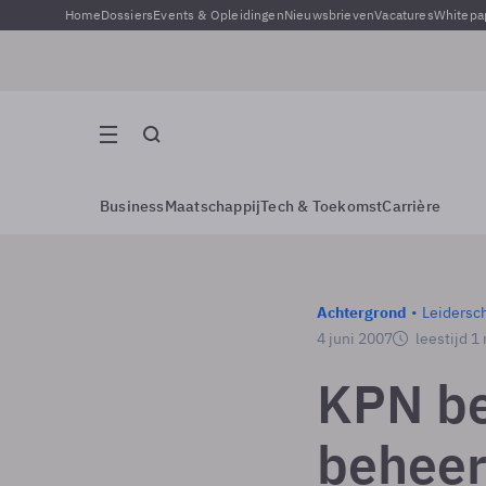
Home
Dossiers
Events & Opleidingen
Nieuwsbrieven
Vacatures
Whitepa
Business
Maatschappij
Tech & Toekomst
Carrière
Achtergrond
Leidersc
4 juni 2007
leestijd 1
KPN be
beheer