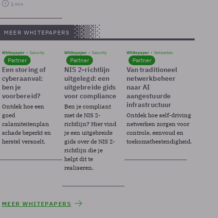
1 min
MEER WHITEPAPERS
Whitepaper
Security
Whitepaper
Security
Whitepaper
Netwerken
Partner
Partner
Partner
Een storing of
NIS 2-richtlijn
Van traditioneel
cyberaanval:
uitgelegd: een
netwerkbeheer
ben je
uitgebreide gids
naar AI
voorbereid?
voor compliance
aangestuurde
infrastructuur
Ontdek hoe een
Ben je compliant
goed
met de NIS 2-
Ontdek hoe self-driving
calamiteitenplan
richtlijn? Hier vind
netwerken zorgen voor
schade beperkt en
je een uitgebreide
controle, eenvoud en
herstel versnelt.
gids over de NIS 2-
toekomstbestendigheid.
richtlijn die je
helpt dit te
realiseren.
MEER WHITEPAPERS