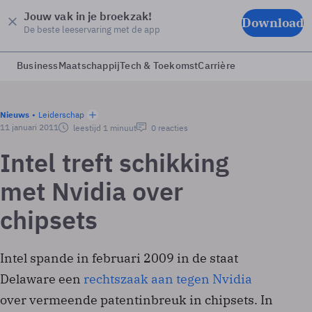
Jouw vak in je broekzak!
Download
De beste leeservaring met de app
Business
Maatschappij
Tech & Toekomst
Carrière
Nieuws
Leiderschap
11 januari 2011
leestijd 1 minuut
0 reacties
Intel treft schikking
met Nvidia over
chipsets
Intel spande in februari 2009 in de staat
Delaware een
rechtszaak aan tegen Nvidia
over vermeende patentinbreuk in chipsets. In