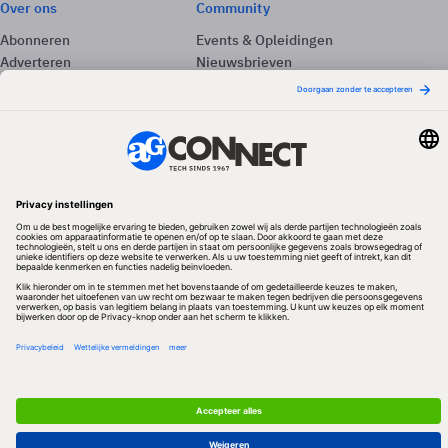
Over ons
Community
Abonneren
Events & Opleidingen
Adverteren
Nieuwsbrieven
Contact
Vacatures
Colofon
Whitepapers
Onze app
Privacyinstellingen
Volg ons
Redactionele partner
Algemene Voorwaarden & Copyrights
Privacy & Cookies