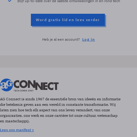
Blijf up-to-date over de laatste ontwikkelingen in en rond tech
Word gratis lid en lees verder
Heb je al een account?
Log in
AG Connect is sinds 1967 de essentiële bron van ideeën en informatie
die betekenis geven aan een wereld in constante transformatie. Wij
laten zien hoe tech elk aspect van ons leven verandert, van onze
organisaties, ons werk en onze carrière tot onze cultuur, wetenschap
en maatschappij.
Lees ons manifest >