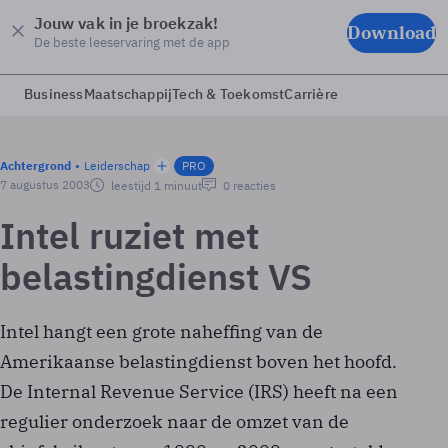
Jouw vak in je broekzak!
Download
De beste leeservaring met de app
Business
Maatschappij
Tech & Toekomst
Carrière
Achtergrond
Leiderschap
PRO
7 augustus 2003
leestijd 1 minuut
0 reacties
Intel ruziet met
belastingdienst VS
Intel hangt een grote naheffing van de
Amerikaanse belastingdienst boven het hoofd.
De Internal Revenue Service (IRS) heeft na een
regulier onderzoek naar de omzet van de