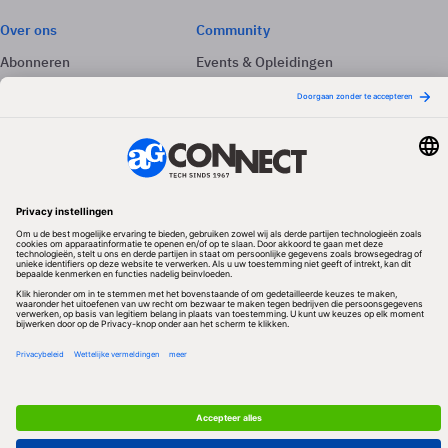
Over ons
Community
Abonneren
Events & Opleidingen
Adverteren
Nieuwsbrieven
Contact
Vacatures
Colofon
Whitepapers
Onze app
Privacyinstellingen
Volg ons
Redactionele partner
Algemene Voorwaarden & Copyrights
Privacy & Cookies