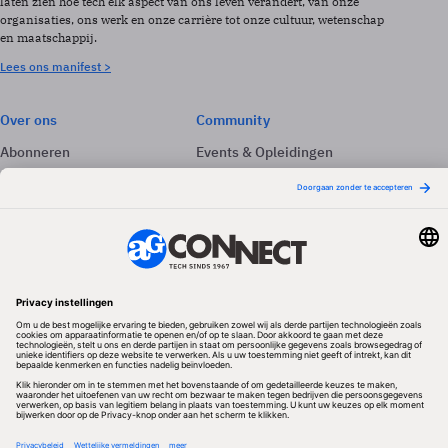
laten zien hoe tech elk aspect van ons leven verandert, van onze
organisaties, ons werk en onze carrière tot onze cultuur, wetenschap
en maatschappij.
Lees ons manifest >
Over ons
Community
Abonneren
Events & Opleidingen
Adverteren
Nieuwsbrieven
Contact
Vacatures
Colofon
Whitepapers
Onze app
Privacyinstellingen
Volg ons
Redactionele partner