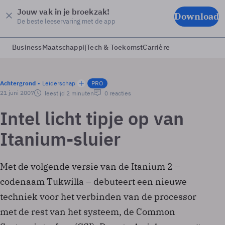
Jouw vak in je broekzak!
Download
De beste leeservaring met de app
Business
Maatschappij
Tech & Toekomst
Carrière
Achtergrond
Leiderschap
PRO
21 juni 2007
leestijd 2 minuten
0 reacties
Intel licht tipje op van
Itanium-sluier
Met de volgende versie van de Itanium 2 –
codenaam Tukwilla – debuteert een nieuwe
techniek voor het verbinden van de processor
met de rest van het systeem, de Common