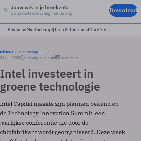
Jouw vak in je broekzak!
Download
De beste leeservaring met de app
Business
Maatschappij
Tech & Toekomst
Carrière
Nieuws
Leiderschap
31 juli 2009
leestijd 1 minuut
0 reacties
Intel investeert in
groene technologie
Intel Capital maakte zijn plannen bekend op
de Technology Innovation Summit, een
jaarlijkse conferentie die door de
chipfabrikant wordt georganiseerd. Deze week