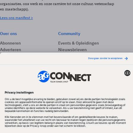
organisaties, ons werk en onze carrière tot onze cultuur, wetenschap
en maatschappij.
Lees ons manifest >
Over ons
Community
Abonneren
Events & Opleidingen
Adverteren
Nieuwsbrieven
Contact
Vacatures
Colofon
Whitepapers
Onze app
Privacyinstellingen
Volg ons
Redactionele partner