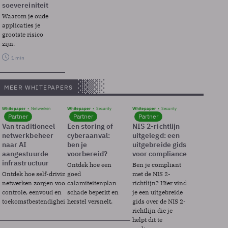
soevereiniteit
Waarom je oude
applicaties je
grootste risico
zijn.
1 min
MEER WHITEPAPERS
Whitepaper
Netwerken
Whitepaper
Security
Whitepaper
Security
Partner
Partner
Partner
Van traditioneel
Een storing of
NIS 2-richtlijn
netwerkbeheer
cyberaanval:
uitgelegd: een
naar AI
ben je
uitgebreide gids
aangestuurde
voorbereid?
voor compliance
infrastructuur
Ontdek hoe een
Ben je compliant
Ontdek hoe self-driving
goed
met de NIS 2-
netwerken zorgen voor
calamiteitenplan
richtlijn? Hier vind
controle, eenvoud en
schade beperkt en
je een uitgebreide
toekomstbestendigheid.
herstel versnelt.
gids over de NIS 2-
richtlijn die je
helpt dit te