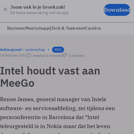
Jouw vak in je broekzak!
Download
De beste leeservaring met de app
Business
Maatschappij
Tech & Toekomst
Carrière
Achtergrond
Leiderschap
PRO
18 februari 2011
leestijd 3 minuten
0 reacties
Intel houdt vast aan
MeeGo
Renee James, general manager van Intels
software- en servicesafdeling, zei tijdens een
persconferentie in Barcelona dat “Intel
teleurgesteld is in Nokia maar dat het leven