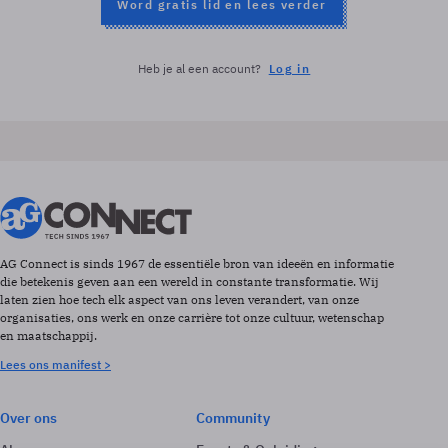
Word gratis lid en lees verder
Heb je al een account?
Log in
AG Connect is sinds 1967 de essentiële bron van ideeën en informatie
die betekenis geven aan een wereld in constante transformatie. Wij
laten zien hoe tech elk aspect van ons leven verandert, van onze
organisaties, ons werk en onze carrière tot onze cultuur, wetenschap
en maatschappij.
Lees ons manifest >
Over ons
Community