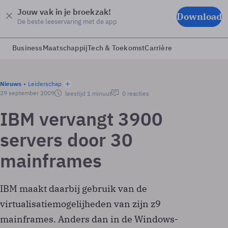
Jouw vak in je broekzak!
Download
De beste leeservaring met de app
Business
Maatschappij
Tech & Toekomst
Carrière
Nieuws
Leiderschap
29 september 2009
leestijd 1 minuut
0 reacties
IBM vervangt 3900
servers door 30
mainframes
IBM maakt daarbij gebruik van de
virtualisatiemogelijheden van zijn z9
mainframes. Anders dan in de Windows-