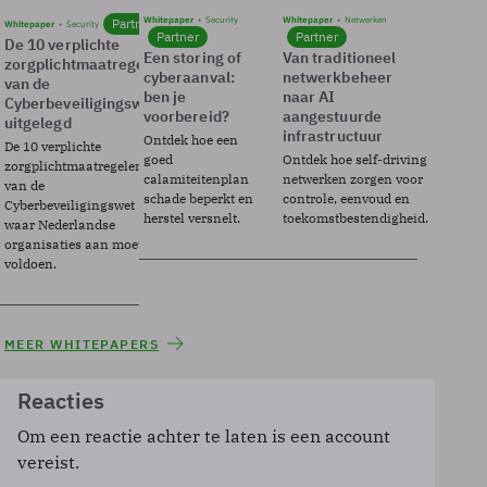
Whitepaper
Security
Whitepaper
Netwerken
Partner
Whitepaper
Security
Partner
Partner
De 10 verplichte
Een storing of
Van traditioneel
zorgplichtmaatregelen
cyberaanval:
netwerkbeheer
van de
ben je
naar AI
Cyberbeveiligingswet
voorbereid?
aangestuurde
uitgelegd
infrastructuur
Ontdek hoe een
De 10 verplichte
goed
Ontdek hoe self-driving
zorgplichtmaatregelen
calamiteitenplan
netwerken zorgen voor
van de
schade beperkt en
controle, eenvoud en
Cyberbeveiligingswet
herstel versnelt.
toekomstbestendigheid.
waar Nederlandse
organisaties aan moeten
voldoen.
MEER WHITEPAPERS
Reacties
Om een reactie achter te laten is een account
vereist.