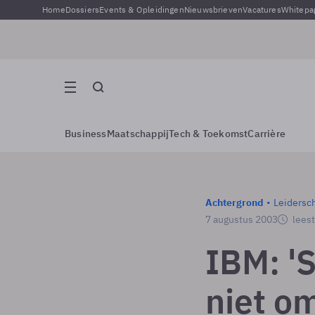
Home
Dossiers
Events & Opleidingen
Nieuwsbrieven
Vacatures
Whitepa
Business
Maatschappij
Tech & Toekomst
Carrière
Achtergrond
Leidersc
7 augustus 2003
leest
IBM: '
niet om