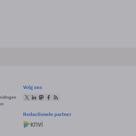
Volg ons
eidingen
en
Redactionele partner