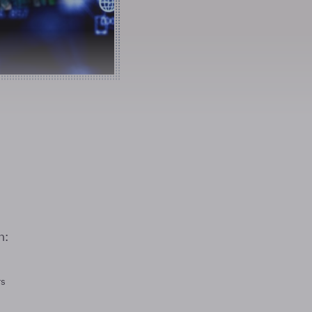
n:
rs