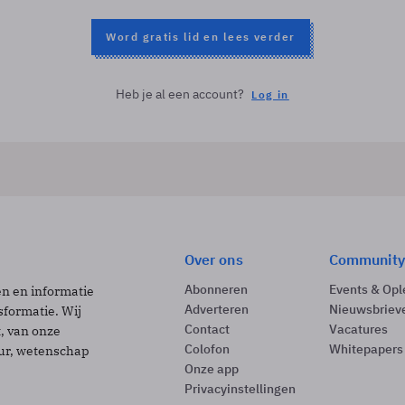
Word gratis lid en lees verder
Heb je al een account?
Log in
Over ons
Community
Abonneren
Events & Opl
ën en informatie
Adverteren
Nieuwsbriev
sformatie. Wij
Contact
Vacatures
t, van onze
Colofon
Whitepapers
uur, wetenschap
Onze app
Privacyinstellingen