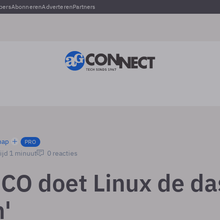
pers
Abonneren
Adverteren
Partners
hap
PRO
ijd 1 minuut
0 reacties
SCO doet Linux de da
'