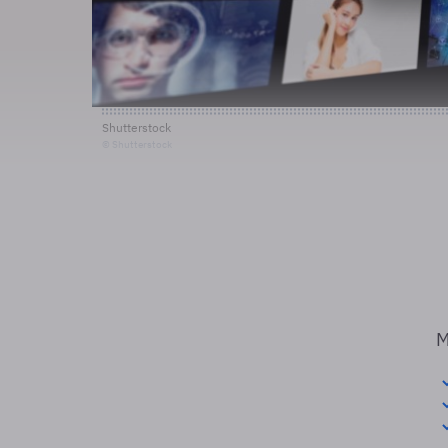
Shutterstock
© Shutterstock
M