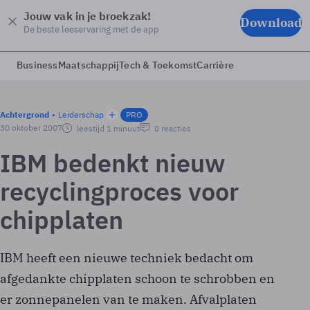
Jouw vak in je broekzak!
Download
De beste leeservaring met de app
Business
Maatschappij
Tech & Toekomst
Carrière
Achtergrond
Leiderschap
PRO
30 oktober 2007
leestijd 1 minuut
0 reacties
IBM bedenkt nieuw
recyclingproces voor
chipplaten
IBM heeft een nieuwe techniek bedacht om
afgedankte chipplaten schoon te schrobben en
er zonnepanelen van te maken. Afvalplaten