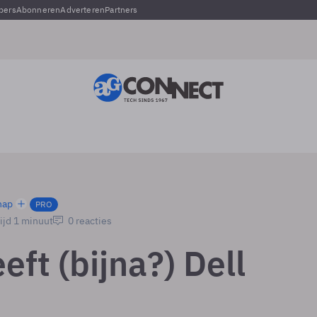
pers
Abonneren
Adverteren
Partners
hap
PRO
ijd 1 minuut
0 reacties
eft (bijna?) Dell