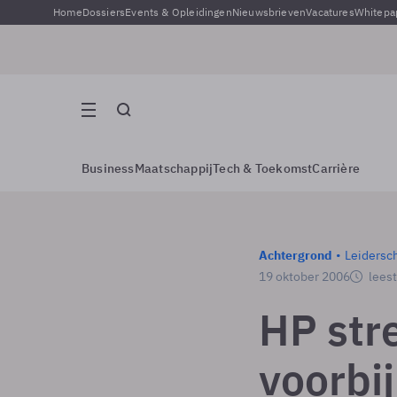
Home
Dossiers
Events & Opleidingen
Nieuwsbrieven
Vacatures
Whitepa
Business
Maatschappij
Tech & Toekomst
Carrière
Achtergrond
Leidersc
19 oktober 2006
leest
HP stre
voorbij