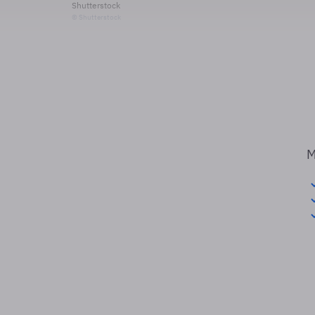
Shutterstock
© Shutterstock
M