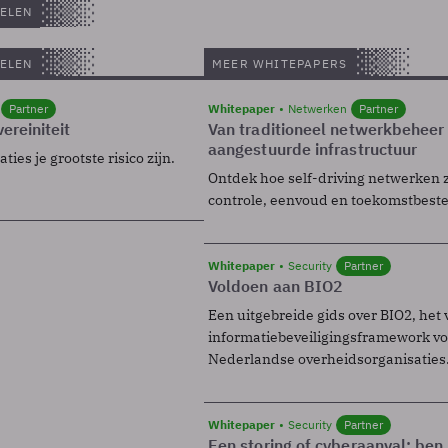
ELEN
ELEN
MEER WHITEPAPERS
Partner
Whitepaper
Netwerken
Partner
ereiniteit
Van traditioneel netwerkbeheer
aangestuurde infrastructuur
ies je grootste risico zijn.
Ontdek hoe self-driving netwerken 
controle, eenvoud en toekomstbest
Whitepaper
Security
Partner
Voldoen aan BIO2
Een uitgebreide gids over BIO2, het 
informatiebeveiligingsframework voo
Nederlandse overheidsorganisaties
Whitepaper
Security
Partner
Een storing of cyberaanval: ben 