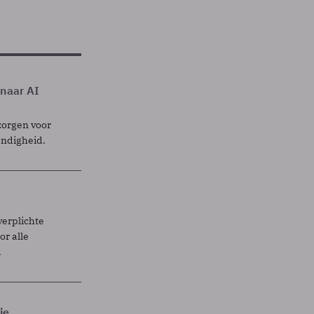
 naar AI
zorgen voor
endigheid.
verplichte
r alle
.
je