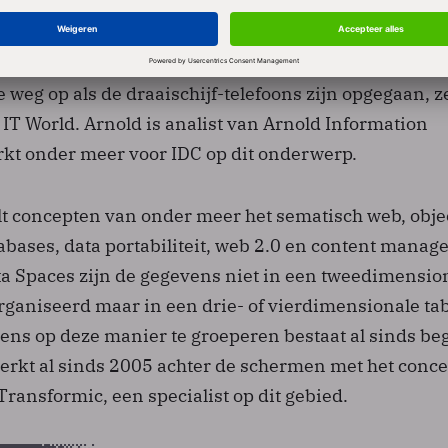
ruik van
'data spaces'
als technologie om gegevens ui
nnen samen te voegen. "Dit concept stuurt conventio
 weg op als de draaischijf-telefoons zijn opgegaan, z
IT World. Arnold is analist van Arnold Information
kt onder meer voor IDC op dit onderwerp.
t concepten van onder meer het sematisch web, obje
abases, data portabiliteit, web 2.0 en content mana
a Spaces zijn de gegevens niet in een tweedimensio
rganiseerd maar in een drie- of vierdimensionale tab
ens op deze manier te groeperen bestaat al sinds be
werkt al sinds 2005 achter de schermen met het conce
ransformic, een specialist op dit gebied.