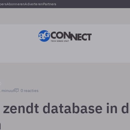
pers
Abonneren
Adverteren
Partners
1 minuut
0 reacties
 zendt database in 
n