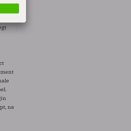
t
nele
egt
ct
gement
nale
el.
gin
pt, na