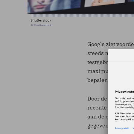
Shutterstock
© Shutterstock
Google ziet voord
steeds meer in zw
testgebruikers de
maximum van 250 M
bepalen wie toegan
Door de bestanden
recente gegevens.
aan de online-data
gegevens te koppe