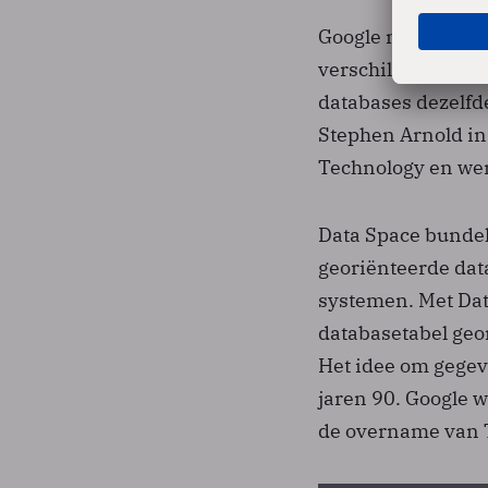
Google maakt geb
verschillende bro
databases dezelfde
Stephen Arnold in 
Technology en wer
Data Space bundel
georiënteerde dat
systemen. Met Dat
databasetabel geo
Het idee om gegev
jaren 90. Google 
de overname van T