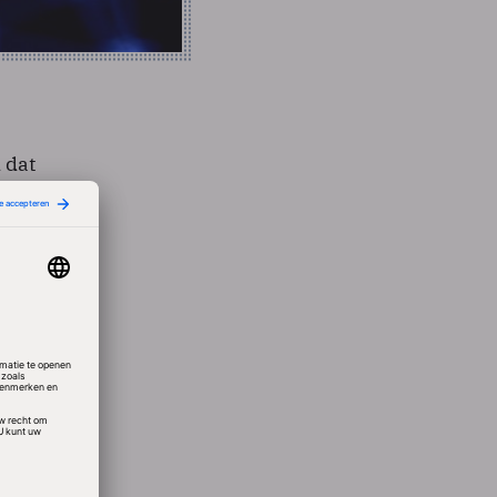
 dat
n een
 zelf
meest
voegd