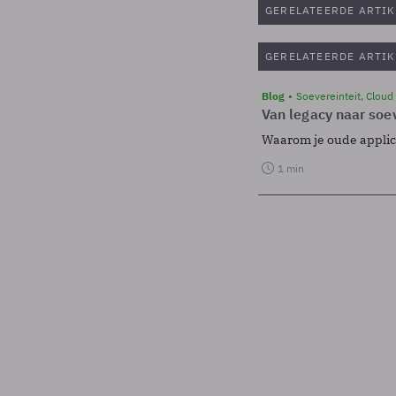
GERELATEERDE ARTIK
GERELATEERDE ARTIK
Blog
Soevereinteit, Cloud
Van legacy naar soev
Waarom je oude applicat
1 min