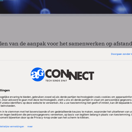
elen van de aanpak voor het samenwerken op afstand
ang raakt. In de experimentele versie hebben
 beschikking over 100 MB schijfruimte per data set e
B per gebruiker. De eigenaar van de gegevens kan
g krijgt tot de gegevens.
 online te beheren beschikt iedereen altijd over de 
 Google heeft bovendien allerlei hulpmiddelen toege
base. Zo is het bijvoorbeeld mogelijk geografische
len aan Google Maps.