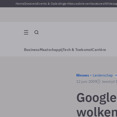
Home
Dossiers
Events & Opleidingen
Nieuwsbrieven
Vacatures
Whitepa
Business
Maatschappij
Tech & Toekomst
Carrière
Nieuws
Leiderschap
12 juni 2009
leestijd 
Google
wolke