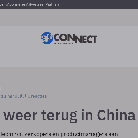
pers
Abonneren
Adverteren
Partners
jd 1 minuut
0 reacties
 weer terug in China
 technici, verkopers en productmanagers aan