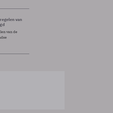
tregelen van
egd
elen van de
ndse