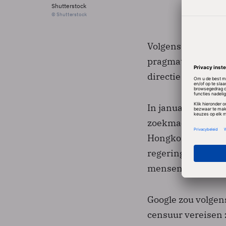
Shutterstock
© Shutterstock
Volgens Alegre is 
pragmatische''. "E
directie erkent dat.
In januari 2010 s
zoekmachine via G
Hongkong om de c
regering van het 
mensenrechtenact
Google zou volgens
censuur vereisen 