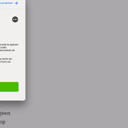
kt "een
de
vanuit
e
 geen
 op