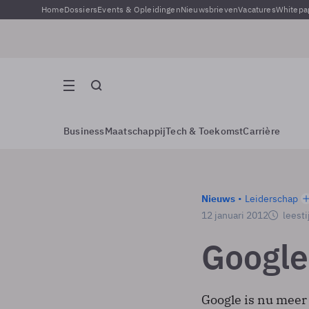
Home
Dossiers
Events & Opleidingen
Nieuwsbrieven
Vacatures
Whitepa
Business
Maatschappij
Tech & Toekomst
Carrière
Nieuws
Leiderschap
12 januari 2012
leesti
Google
Google is nu meer