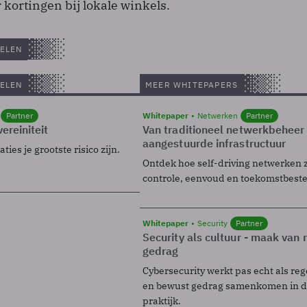
 kortingen bij lokale winkels.
ELEN
ELEN
MEER WHITEPAPERS
Partner
Whitepaper
Netwerken
Partner
ereiniteit
Van traditioneel netwerkbeheer
aangestuurde infrastructuur
ies je grootste risico zijn.
Ontdek hoe self-driving netwerken 
controle, eenvoud en toekomstbest
Whitepaper
Security
Partner
Security als cultuur - maak van
gedrag
Cybersecurity werkt pas echt als reg
en bewust gedrag samenkomen in de
praktijk.