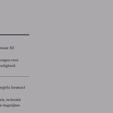
 naar AI
zorgen voor
endigheid.
 regels bewust
els, techniek
 dagelijkse