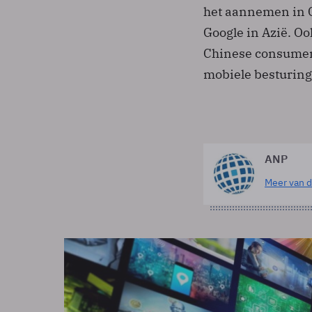
het aannemen in C
Google in Azië. Oo
Chinese consumente
mobiele besturing
ANP
Meer van d