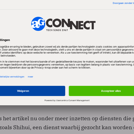
de beslissing om weer in te zetten op de Chinese mar
r zijn zeer veel zakelijke mogelijkheden in China en 
''
topte Google met het aanbieden van een Chinese
oogle.cn en verwees gebruikers door naar een site 
ensuur te omzeilen. Google beschuldigde de Chines
hacken van Gmail-adressen van Chinese
ivisten.
 het artikel nu onder meer inzetten op diensten die
zoals Shihui, een dienst waarbij gezocht kan worden