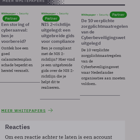
MEER WHITEPAPERS
Whitepaper
Security
Whitepaper
Security
Partner
Whitepaper
Security
Partner
Partner
De 10 verplichte
Een storing of
NIS 2-richtlijn
zorgplichtmaatregelen
cyberaanval:
uitgelegd: een
van de
ben je
uitgebreide gids
Cyberbeveiligingswet
voorbereid?
voor compliance
uitgelegd
Ontdek hoe een
Ben je compliant
De 10 verplichte
goed
met de NIS 2-
zorgplichtmaatregelen
calamiteitenplan
richtlijn? Hier vind
van de
schade beperkt en
je een uitgebreide
Cyberbeveiligingswet
herstel versnelt.
gids over de NIS 2-
waar Nederlandse
richtlijn die je
organisaties aan moeten
helpt dit te
voldoen.
realiseren.
MEER WHITEPAPERS
Reacties
Om een reactie achter te laten is een account