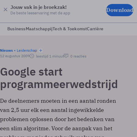
Jouw vak in je broekzak!
Download
De beste leeservaring met de app
Business
Maatschappij
Tech & Toekomst
Carrière
Nieuws
Leiderschap
12 augustus 2009
leestijd 1 minuut
0 reacties
Google start
programmeerwedstrijd
De deelnemers moeten in een aantal ronden
van 2,5 uur elk een aantal ingewikkelde
problemen oplossen door het bedenken van
een slim algoritme. Voor de aanpak van het