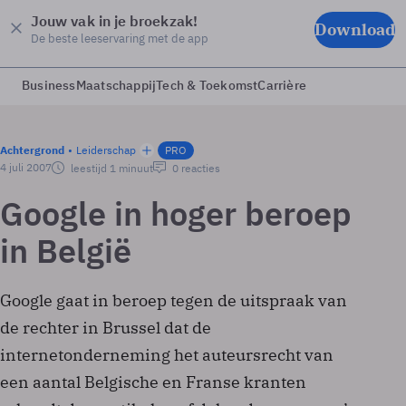
Jouw vak in je broekzak!
Download
De beste leeservaring met de app
Business
Maatschappij
Tech & Toekomst
Carrière
Achtergrond
Leiderschap
PRO
4 juli 2007
leestijd 1 minuut
0 reacties
Google in hoger beroep
in België
Google gaat in beroep tegen de uitspraak van
de rechter in Brussel dat de
internetonderneming het auteursrecht van
een aantal Belgische en Franse kranten