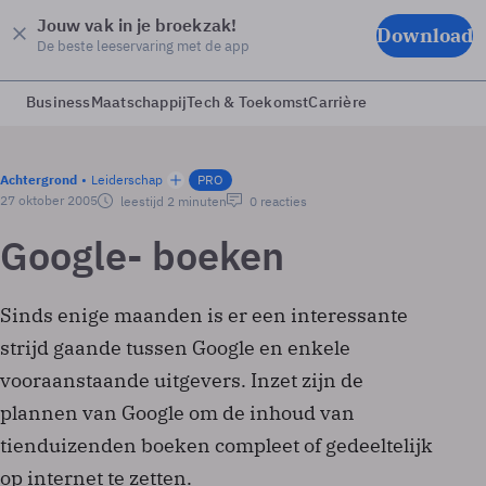
Jouw vak in je broekzak!
Download
De beste leeservaring met de app
Business
Maatschappij
Tech & Toekomst
Carrière
Achtergrond
Leiderschap
PRO
27 oktober 2005
leestijd 2 minuten
0 reacties
Google- boeken
Sinds enige maanden is er een interessante
strijd gaande tussen Google en enkele
vooraanstaande uitgevers. Inzet zijn de
plannen van Google om de inhoud van
tienduizenden boeken compleet of gedeeltelijk
op internet te zetten.