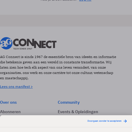
AG Connect is sinds 1967 de essentiële bron van ideeën en informatie
die betekenis geven aan een wereld in constante transformatie. Wij
laten zien hoe tech elk aspect van ons leven verandert, van onze
organisaties, ons werk en onze carrière tot onze cultuur, wetenschap
en maatschappij.
Lees ons manifest >
Over ons
Community
Abonneren
Events & Opleidingen
Adverteren
Nieuwsbrieven
Contact
Vacatures
Colofon
Whitepapers